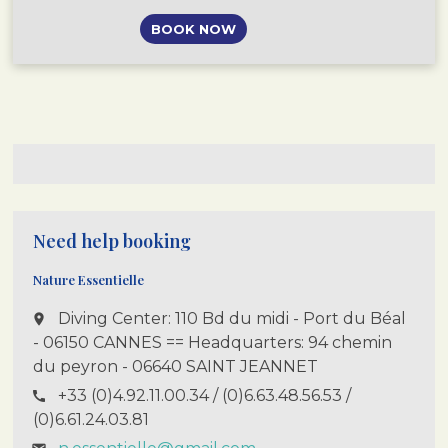
combining
snorkeling
,
BOOK NOW
nature
, and
relaxation
.
Between
turquoise
waters
, wild Mediterranean
landscapes, and activities of
your choice (
yoga
,
trail
running, or island
exploration
), enjoy a
unique experience
in the
heart of the Lérins Islands.
Need help booking
Nature Essentielle
Diving Center: 110 Bd du midi - Port du Béal
place
- 06150 CANNES == Headquarters: 94 chemin
du peyron - 06640 SAINT JEANNET
+33 (0)4.92.11.00.34 / (0)6.63.48.56.53 /
call
(0)6.61.24.03.81