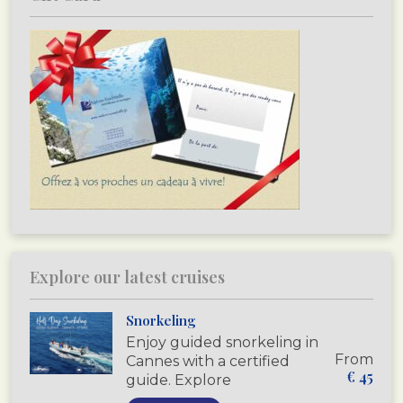
Explore our latest cruises
Snorkeling
Enjoy guided snorkeling in
From
Cannes with a certified
€
45
guide. Explore
Mediterranean marine life