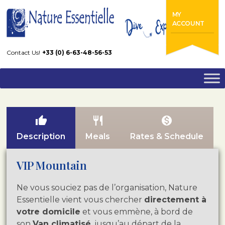
Home
Cruises
VIP Mountain
MY
ACCOUNT
Contact Us!
+33 (0) 6-63-48-56-53
thumb_up
restaurant
monetization_on
Description
Meals
Rates & Schedule
VIP Mountain
Ne vous souciez pas de l’organisation, Nature
Essentielle vient vous chercher
directement à
votre domicile
et vous emmène, à bord de
son
Van climatisé
, jusqu’au départ de la