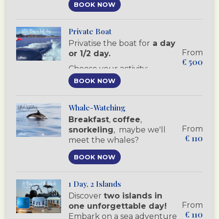
BOOK NOW
around the Lérins Islands
safely.
Private Boat
Privatise the boat for
a day
From
or 1/2 day.
€
500
Choose your activity:
snorkelling
,
scuba diving
BOOK NOW
courses
or
fun dive
.
If you're a diver or just love
Whale-Watching
the sea and nature,
this is
Breakfast
,
coffee
,
the day for you.
From
snorkeling
, maybe we'll
€
110
meet the whales?
Since 2017, we organise
BOOK NOW
trips that guarantees you
respectful
whale and
dolphin watching in the
1 Day, 2 Islands
Mediterranean.
Discover
two islands in
From
one unforgettable day!
€
110
Embark on a sea adventure