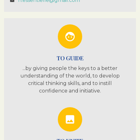
n.essentielle@gmail.com
email
face
TO GUIDE
...by giving people the keys to a better
understanding of the world, to develop
critical thinking skills, and to instill
confidence and initiative.
photo