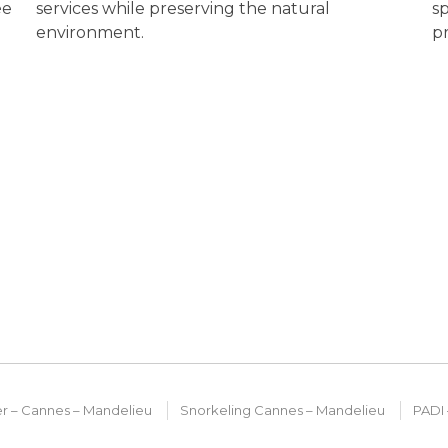
ée
services while preserving the natural
sp
environment.
p
er – Cannes – Mandelieu
Snorkeling Cannes – Mandelieu
PADI 