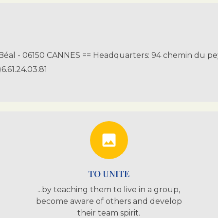
du Béal - 06150 CANNES == Headquarters: 94 chemin du 
)6.61.24.03.81
photo
TO UNITE
...by teaching them to live in a group,
become aware of others and develop
their team spirit.