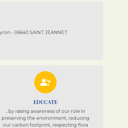
de la sécurité et le
professionnalisme dans
l'enseignement.
On ressent, dans leurs
comportements, que Sabine
peyron - 06640 SAINT JEANNET
et François on l'habitude de
prendre en charge des
jeunes élèves dans ce centre
idéalement situé.
Échange, partage, nature ,
voilà ce qui transparaît.
group_add
EDUCATE
...by raising awareness of our role in
preserving the environment, reducing
our carbon footprint, respecting flora