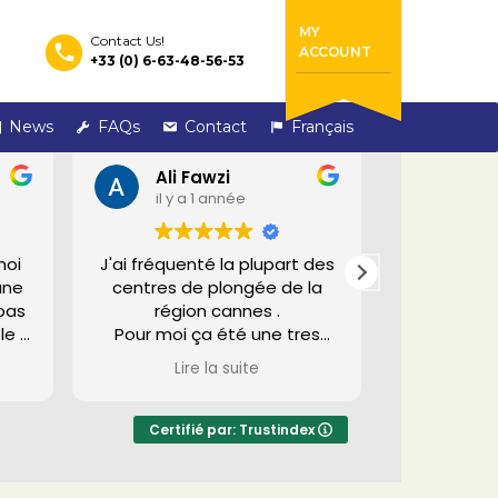
MY
Contact Us!
ACCOUNT
+33 (0) 6-63-48-56-53
News
FAQs
Contact
Français
Ali Fawzi
Tha
il y a 1 année
il y 
moi
J'ai fréquenté la plupart des
Super plon
une
centres de plongée de la
! Très pr
 pas
région cannes .
recomm
le 2
Pour moi ça été une tres
rou
belle surprise de découvrir ce
Lire la suite
eur
centre.
le,
Ce centre a un côté
associatif avec tout ce que
Certifié par: Trustindex
iers
cela comporte, simplicité,
accueil, ambiance conviviale
ande
et familiale avec le respect