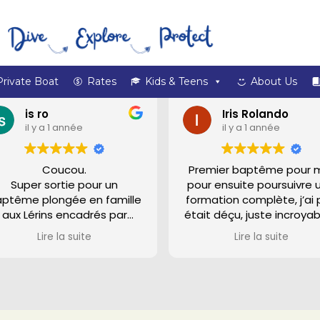
Private Boat
Rates
Kids & Teens
About Us
is ro
Iris Rolando
il y a 1 année
il y a 1 année
Coucou.
Premier baptême pour 
Super sortie pour un
pour ensuite poursuivre 
ptême plongée en famille
formation complète, j’ai
aux Lérins encadrés par
était déçu, juste incroyab
Sabine et François, dont
poulpe, une murène, mé
Lire la suite
Lire la suite
'accueil est vraiment top !
et 12 mètres de profond
Texas aussi d'ailleurs
)
une expérience incroyab
t en bonne compagnie de
Francois a su bien
Fonzie.
m’expliquer tous les prem
ef pas d'hésitation, que du
gestes et c’était très
bon !
agréable !!! Je recomm