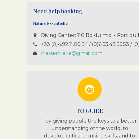
Need help booking
Nature Essentielle
Diving Center: 110 Bd du midi - Port 
place
+33 (0)4.92.11.00.34 / (0)6.63.48.56.53 / (0
call
n.essentielle@gmail.com
email
face
TO GUIDE
...by giving people the keys to a better
understanding of the world, to
develop critical thinking skills, and to